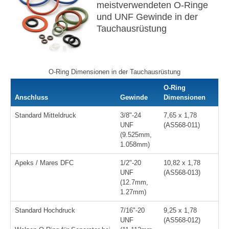
meistverwendeten O-Ringe
und UNF Gewinde in der
Tauchausrüstung
O-Ring Dimensionen in der Tauchausrüstung
O-Ring
Anschluss
Gewinde
Dimensionen
Standard Mitteldruck
3/8"-24
7,65 x 1,78
UNF
(AS568-011)
(9.525mm,
1.058mm)
Apeks / Mares DFC
1/2"-20
10,82 x 1,78
UNF
(AS568-013)
(12.7mm,
1.27mm)
Standard Hochdruck
7/16"-20
9,25 x 1,78
UNF
(AS568-012)