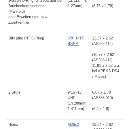
(11.112mm,
Walzen O-Ring für Separator bei
1.27mm)
Brückenkombinationen
(8,73 x 1,78)
(Manifold)
oder Erweiterungs- bzw.
Zweitventilen
DIN (dito INT O-Ring)
5/8" 14TPI
12,37 x 2.62
BSPP
(AS568-112)
(10,77 x 2,62
(AS568-111)
,
11,91 x 2,62 u.a.
bei APEKS DS4
/ Mares
)
2.Stufe
9/16"-18
6,07 x 1,78
UNF
(AS568-010)
(14.288mm,
1.411mm)
(6,4 x 1,9)
Nitrox
M26x2
13,94 x 2,62