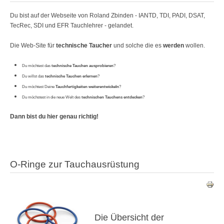
Du bist auf der Webseite von Roland Zbinden - IANTD, TDI, PADI, DSAT,
TecRec, SDI und EFR Tauchlehrer - gelandet.
Die Web-Site für
technische Taucher
und solche die es
werden
wollen.
Du möchtest das
technische Tauchen ausprobieren
?
Du willst das
technische Tauchen erlernen
?
Du möchtest Deine
Tauchfertigkeiten weiterentwickeln
?
Du möchstest in die neue Welt des
technischen Tauchens entdecken
?
Dann bist du hier genau richtig!
O-Ringe zur Tauchausrüstung
Die Übersicht der