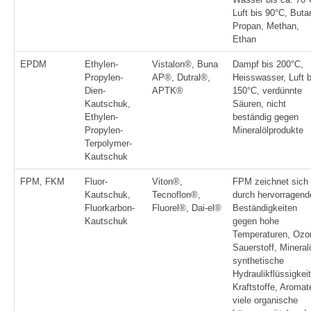
Luft bis 90°C, Buta
Propan, Methan,
Ethan
EPDM
Ethylen-
Vistalon®, Buna
Dampf bis 200°C,
Propylen-
AP®, Dutral®,
Heisswasser, Luft b
Dien-
APTK®
150°C, verdünnte
Kautschuk,
Säuren, nicht
Ethylen-
beständig gegen
Propylen-
Mineralölprodukte
Terpolymer-
Kautschuk
FPM, FKM
Fluor-
Viton®,
FPM zeichnet sich
Kautschuk,
Tecnoflon®,
durch hervorragend
Fluorkarbon-
Fluorel®, Dai-el®
Beständigkeiten
Kautschuk
gegen hohe
Temperaturen, Ozo
Sauerstoff, Mineral
synthetische
Hydraulikflüssigkei
Kraftstoffe, Aromat
viele organische