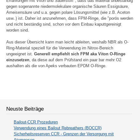
Erfahrungen mit Viton und Sauerstoff", dass das Material unbeständig
gegen sogenannte niedermolekulare organische Säuren Essigsäure,
Ameisensäure und u.a. gegen polare Lösungsmittel (wie z.B. Aceton
usw..) ist. Daher ist anzunehmen, dass FPM-Ringe, die "porös werden
und nicht beständig sind, schon vor dem Einbau kaputtgereinigt
worden sind.
Aus dieser Übersicht kann man leicht ableiten, weshalb NBR als O-
Ring-Material speziell für die Verwendung im Nitrox-Bereich
ungeeignet ist.
Generell empfiehlt sich FPM aka Viton O-Ringe
einzusetzen
, da diese
auf dem Prüfstand
ein paar bar mehr O2
aushalten als die von Apeks verbauten EPDM O-Ringe.
Neuste Beiträge
Bailout-CCR Prozeduren
Verwendung eines Bailout Rebreathers (BOCCR)
Sicherheitsreserven CCR - Grenzen der Versorgung mit
Atemgasen