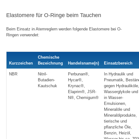
Elastomere für O-Ringe beim Tauchen
Beim Einsatz in Atemreglern werden folgende Elastomere bei O-
Ringen verwendet:
Chemische
Kurzzeichen
Bezeichnung
Handelsname(n)
Einsatzbereich
NBR
Nitril-
Perbunan®,
In Hydraulik und
Butadien-
Hycar®,
Pneumatik, Bestän
Kautschuk
Krynac®,
gegen Hydrauliköle
Elaprim®, JSR-
Wasserglykole und
N®, Chemigum®
in Wasser-
Emulsionen,
Mineralöle und
Mineralölprodukte,
tierische und
pflanzliche Öle,
Benzin, Heizöl,
Wasser bis ca. 70°