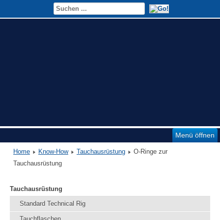
Menü öffnen
Home
Know-How
Tauchausrüstung
O-Ringe zur
Tauchausrüstung
Tauchausrüstung
Standard Technical Rig
Tauchflaschen