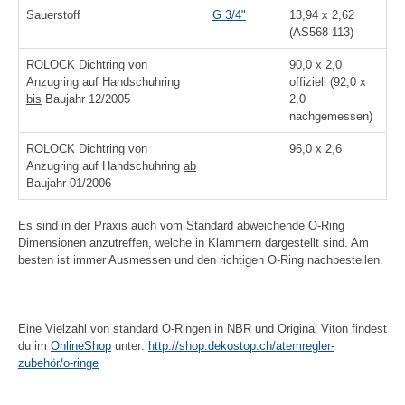
Sauerstoff
G 3/4"
13,94 x 2,62
(AS568-113)
ROLOCK Dichtring von
90,0 x 2,0
Anzugring auf Handschuhring
offiziell (92,0 x
bis
Baujahr 12/2005
2,0
nachgemessen)
ROLOCK Dichtring von
96,0 x 2,6
Anzugring auf Handschuhring
ab
Baujahr 01/2006
Es sind in der Praxis auch vom Standard abweichende O-Ring
Dimensionen anzutreffen, welche in Klammern dargestellt sind. Am
besten ist immer Ausmessen und den richtigen O-Ring nachbestellen.
Eine Vielzahl von standard O-Ringen in NBR und Original Viton findest
du im
OnlineShop
unter:
http://shop.dekostop.ch/atemregler-
zubehör/o-ringe