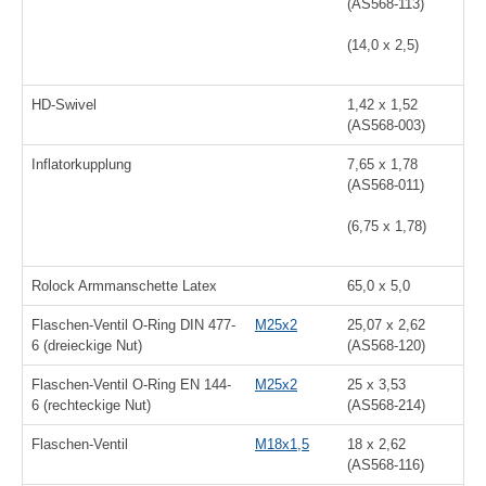
(AS568-113)
(14,0 x 2,5
)
HD-Swivel
1,42 x 1,52
(AS568-003)
Inflatorkupplung
7,65 x 1,78
(AS568-011)
(6,75 x 1,78)
Rolock Armmanschette Latex
65,0 x 5,0
Flaschen-Ventil O-Ring DIN 477-
M25x2
25,07 x 2,62
6 (dreieckige Nut)
(AS568-120)
Flaschen-Ventil O-Ring EN 144-
M25x2
25 x 3,53
6 (rechteckige Nut)
(AS568-214)
Flaschen-Ventil
M18x1,5
18 x 2,62
(AS568-116)