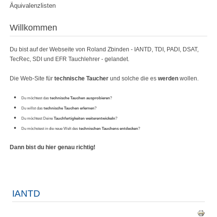
Äquivalenzlisten
Willkommen
Du bist auf der Webseite von Roland Zbinden - IANTD, TDI, PADI, DSAT,
TecRec, SDI und EFR Tauchlehrer - gelandet.
Die Web-Site für
technische Taucher
und solche die es
werden
wollen.
Du möchtest das
technische Tauchen ausprobieren
?
Du willst das
technische Tauchen erlernen
?
Du möchtest Deine
Tauchfertigkeiten weiterentwickeln
?
Du möchstest in die neue Welt des
technischen Tauchens entdecken
?
Dann bist du hier genau richtig!
IANTD