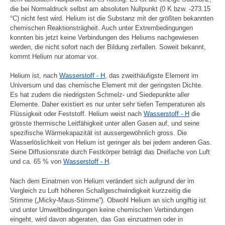
die bei Normaldruck selbst am absoluten Nullpunkt (0 K bzw. -273.15
°C) nicht fest wird. Helium ist die Substanz mit der größten bekannten
chemischen Reaktionsträgheit. Auch unter Extrembedingungen
konnten bis jetzt keine Verbindungen des Heliums nachgewiesen
werden, die nicht sofort nach der Bildung zerfallen. Soweit bekannt,
kommt Helium nur atomar vor.
Helium ist, nach
Wasserstoff - H
, das zweithäufigste Element im
Universum und das chemische Element mit der geringsten Dichte.
Es hat zudem die niedrigsten Schmelz- und Siedepunkte aller
Elemente. Daher existiert es nur unter sehr tiefen Temperaturen als
Flüssigkeit oder Feststoff. Helium weist nach
Wasserstoff - H
die
grösste thermische Leitfähigkeit unter allen Gasen auf, und seine
spezifische Wärmekapazität ist aussergewöhnlich gross. Die
Wasserlöslichkeit von Helium ist geringer als bei jedem anderen Gas.
Seine Diffusionsrate durch Festkörper beträgt das Dreifache von Luft
und ca. 65 % von
Wasserstoff - H
.
Nach dem Einatmen von Helium verändert sich aufgrund der im
Vergleich zu Luft höheren Schallgeschwindigkeit kurzzeitig die
Stimme („Micky-Maus-Stimme“). Obwohl Helium an sich ungiftig ist
und unter Umweltbedingungen keine chemischen Verbindungen
eingeht, wird davon abgeraten, das Gas einzuatmen oder in