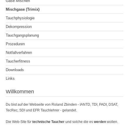
Gase Mischen
Mischgase (Trimix)
Tauchphysiologie
Dekompression
Tauchgangsplanung
Prozeduren
Notfallverfahren
Taucherfitness
Downloads
Links
Willkommen
Du bist auf der Webseite von Roland Zbinden - IANTD, TDI, PADI, DSAT,
TecRec, SDI und EFR Tauchlehrer - gelandet.
Die Web-Site für
technische Taucher
und solche die es
werden
wollen.