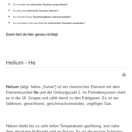
Du möchtest das
technische Tauchen ausprobieren
?
Du willst das
technische Tauchen erlernen
?
Du möchtest Deine
Tauchfertigkeiten weiterentwickeln
?
Du möchstest in die neue Welt des
technischen Tauchens entdecken
?
Dann bist du hier genau richtig!
Helium - He
Helium
(altgr. hélios „Sonne“) ist ein chemisches Element mit dem
Elementsymbol
He
und der Ordnungszahl 2. Im Periodensystem steht
es in der 18. Gruppe und zählt damit zu den Edelgasen. Es ist ein
farbloses, geruchloses, geschmacksneutrales, ungiftiges Gas.
Helium bleibt bis zu sehr tiefen Temperaturen gasförmig, erst nahe
dem absoluten Nullpunkt wird es flüssig. Es ist die einzige Substanz,