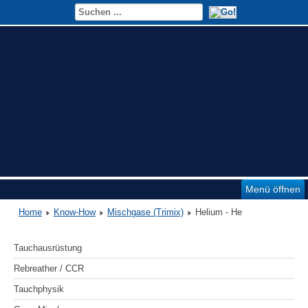
Menü öffnen
Home
Know-How
Mischgase (Trimix)
Helium - He
Tauchausrüstung
Rebreather / CCR
Tauchphysik