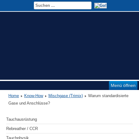
Menü öffnen
Home
Know-How
Mischgase (Trimix)
Warum standardisierte
Gase und Anschlüsse?
Tauchausrüstung
Rebreather / CCR
Tauchphysik