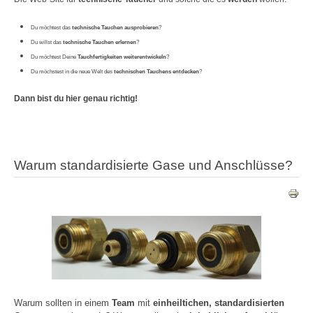
Du möchtest das
technische Tauchen ausprobieren
?
Du willst das
technische Tauchen erlernen
?
Du möchtest Deine
Tauchfertigkeiten weiterentwickeln
?
Du möchstest in die neue Welt des
technischen Tauchens entdecken
?
Dann bist du hier genau richtig!
Warum standardisierte Gase und Anschlüsse?
Warum sollten in einem
Team
mit
einheiltichen, standardisierten