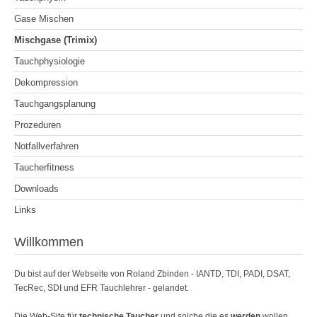
Gase Mischen
Mischgase (Trimix)
Tauchphysiologie
Dekompression
Tauchgangsplanung
Prozeduren
Notfallverfahren
Taucherfitness
Downloads
Links
Willkommen
Du bist auf der Webseite von Roland Zbinden - IANTD, TDI, PADI, DSAT,
TecRec, SDI und EFR Tauchlehrer - gelandet.
Die Web-Site für
technische Taucher
und solche die es
werden
wollen.