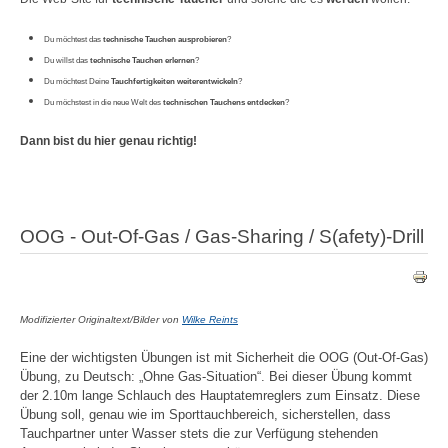
Du möchtest das
technische Tauchen ausprobieren
?
Du willst das
technische Tauchen erlernen
?
Du möchtest Deine
Tauchfertigkeiten weiterentwickeln
?
Du möchstest in die neue Welt des
technischen Tauchens entdecken
?
Dann bist du hier genau richtig!
OOG - Out-Of-Gas / Gas-Sharing / S(afety)-Drill
Modifizierter Originaltext/Bilder von
Wilke Reints
Eine der wichtigsten Übungen ist mit Sicherheit die OOG (Out-Of-Gas)
Übung, zu Deutsch: „Ohne Gas-Situation“. Bei dieser Übung kommt
der 2.10m lange Schlauch des Hauptatemreglers zum Einsatz. Diese
Übung soll, genau wie im Sporttauchbereich, sicherstellen, dass
Tauchpartner unter Wasser stets die zur Verfügung stehenden