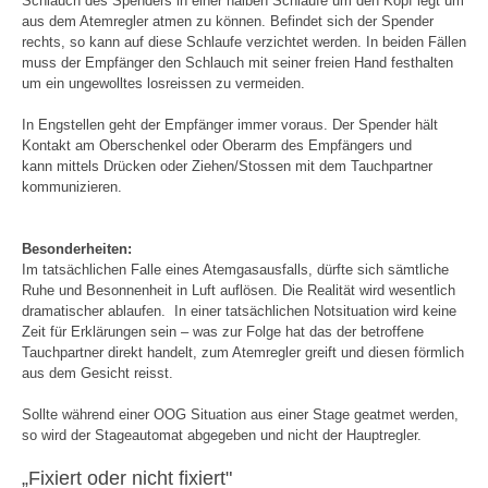
Schlauch des Spenders in einer halben Schlaufe um den Kopf legt um
aus dem Atemregler atmen zu können. Befindet sich der Spender
rechts, so kann auf diese Schlaufe verzichtet werden. In beiden Fällen
muss der Empfänger den Schlauch mit seiner freien Hand festhalten
um ein ungewolltes losreissen zu vermeiden.
In Engstellen geht der Empfänger immer voraus. Der Spender hält
Kontakt am Oberschenkel oder Oberarm des Empfängers und
kann mittels Drücken oder Ziehen/Stossen mit dem Tauchpartner
kommunizieren.
Besonderheiten:
Im tatsächlichen Falle eines Atemgasausfalls, dürfte sich sämtliche
Ruhe und Besonnenheit in Luft auflösen. Die Realität wird wesentlich
dramatischer ablaufen. In einer tatsächlichen Notsituation wird keine
Zeit für Erklärungen sein – was zur Folge hat das der betroffene
Tauchpartner direkt handelt, zum Atemregler greift und diesen förmlich
aus dem Gesicht reisst.
Sollte während einer OOG Situation aus einer Stage geatmet werden,
so wird der Stageautomat abgegeben und nicht der Hauptregler.
„Fixiert oder nicht fixiert"