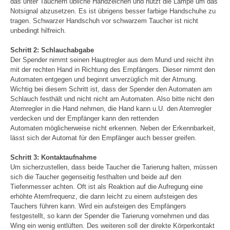
das unter Tauchern übliche Handzeichen und nutzt die Lampe um das
Notsignal abzusetzen. Es ist übrigens besser farbige Handschuhe zu
tragen. Schwarzer Handschuh vor schwarzem Taucher ist nicht
unbedingt hilfreich.
Schritt 2: Schlauchabgabe
Der Spender nimmt seinen Hauptregler aus dem Mund und reicht ihn
mit der rechten Hand in Richtung des Empfängers. Dieser nimmt den
Automaten entgegen und beginnt unverzüglich mit der Atmung.
Wichtig bei diesem Schritt ist, dass der Spender den Automaten am
Schlauch festhält und nicht nicht am Automaten. Also bitte nicht den
Atemregler in die Hand nehmen, die Hand kann u.U. den Atemregler
verdecken und der Empfänger kann den rettenden
Automaten möglicherweise nicht erkennen. Neben der Erkennbarkeit,
lässt sich der Automat für den Empfänger auch besser greifen.
Schritt 3: Kontaktaufnahme
Um sicherzustellen, dass beide Taucher die Tarierung halten, müssen
sich die Taucher gegenseitig festhalten und beide auf den
Tiefenmesser achten. Oft ist als Reaktion auf die Aufregung eine
erhöhte Atemfrequenz, die dann leicht zu einem aufsteigen des
Tauchers führen kann. Wird ein aufsteigen des Empfängers
festgestellt, so kann der Spender die Tarierung vornehmen und das
Wing ein wenig entlüften. Des weiteren soll der direkte Körperkontakt