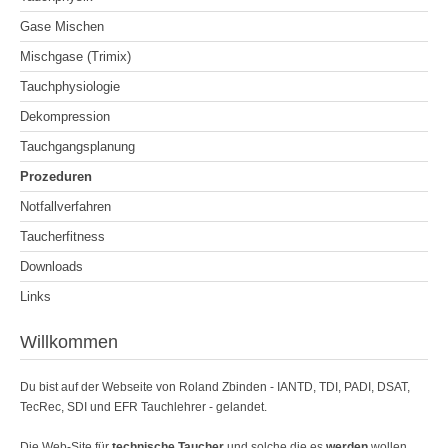
Gase Mischen
Mischgase (Trimix)
Tauchphysiologie
Dekompression
Tauchgangsplanung
Prozeduren
Notfallverfahren
Taucherfitness
Downloads
Links
Willkommen
Du bist auf der Webseite von Roland Zbinden - IANTD, TDI, PADI, DSAT,
TecRec, SDI und EFR Tauchlehrer - gelandet.
Die Web-Site für
technische Taucher
und solche die es
werden
wollen.