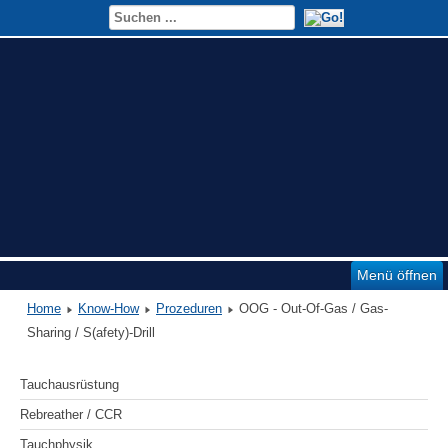
Menü öffnen
Home
Know-How
Prozeduren
OOG - Out-Of-Gas / Gas-
Sharing / S(afety)-Drill
Tauchausrüstung
Rebreather / CCR
Tauchphysik