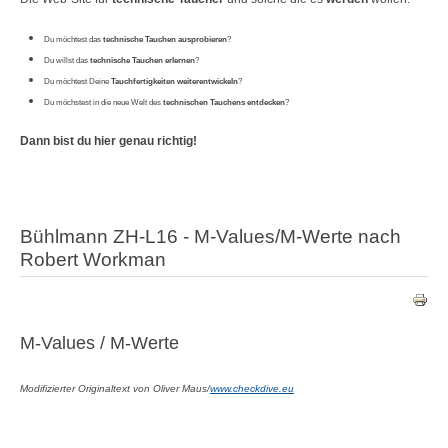
Du möchtest das
technische Tauchen ausprobieren
?
Du willst das
technische Tauchen erlernen
?
Du möchtest Deine
Tauchfertigkeiten weiterentwickeln
?
Du möchstest in die neue Welt des
technischen Tauchens entdecken
?
Dann bist du hier genau richtig!
Bühlmann ZH-L16 - M-Values/M-Werte nach
Robert Workman
M-Values / M-Werte
Modifizierter Originaltext von Oliver Maus/
www.checkdive.eu