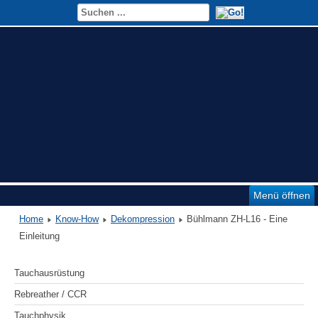
Menü öffnen
Home
Know-How
Dekompression
Bühlmann ZH-L16 - Eine
Einleitung
Tauchausrüstung
Rebreather / CCR
Tauchphysik