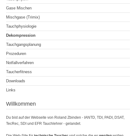
Gase Mischen
Mischgase (Trimix)
Tauchphysiologie
Dekompression
Tauchgangsplanung
Prozeduren
Notfallverfahren
Taucherfitness
Downloads
Links
Willkommen
Du bist auf der Webseite von Roland Zbinden - IANTD, TDI, PADI, DSAT,
TecRec, SDI und EFR Tauchlehrer - gelandet.
Die Web-Site für
technische Taucher
und solche die es
werden
wollen.